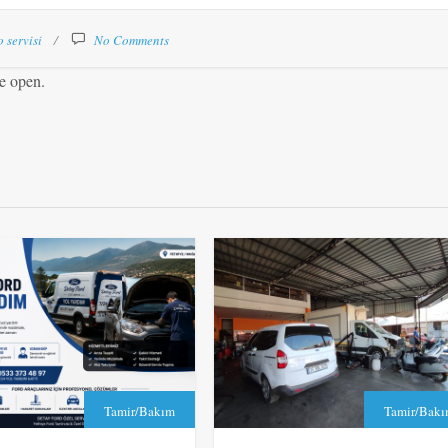
o servisi
No Comments
e open.
Tamir/Bakım
Tamir/Bak