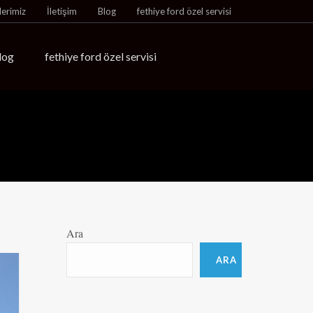
lerimiz
İletişim
Blog
fethiye ford özel servisi
log
fethiye ford özel servisi
Ara
ARA