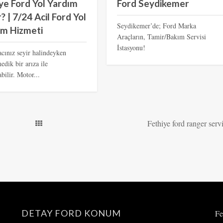
ye Ford Yol Yardım
Ford Seydikemer
? | 7/24 Acil Ford Yol
Seydikemer’de; Ford Marka
ım Hizmeti
Araçların, Tamir/Bakım Servisi
İstasyonu!
acınız seyir halindeyken
dik bir arıza ile
abilir. Motor...
Fethiye ford ranger serv
DETAY FORD KONUM
Fe