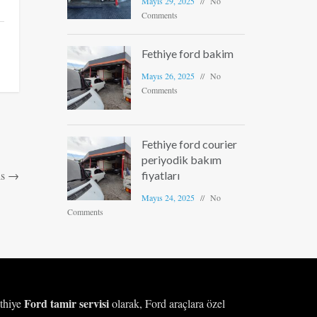
Mayıs 29, 2025
No
Comments
Fethiye ford bakim
Mayıs 26, 2025
No
Comments
Fethiye ford courier
periyodik bakım
is
→
fiyatları
Mayıs 24, 2025
No
Comments
Ford tamir servisi
thiye
olarak, Ford araçlara özel