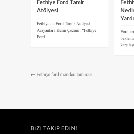
Fethiye Ford Tamir
Fethi
Atölyesi
Nedir
Yard
Fethiye’de Ford Tamir Atölyesi
Arayanlara Kesin Çözüm! “Fethiye
Ford ar
Ford...
beklenme
karşılaş
←
Fethiye ford mondeo tamircisi
BIZI TAKIP EDIN!