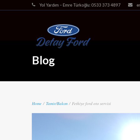
Yol Yardım – Emre Türkoğlu: 0533 373 4897
e
Blog
Home
/
Tamir/Bakım
/
Fethiye ford oto servisi