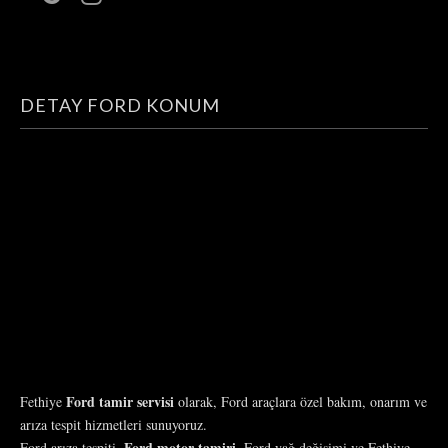
DETAY FORD KONUM
Ford tamir servisi
Fethiye
olarak, Ford araçlara özel bakım, onarım ve
arıza tespit hizmetleri sunuyoruz.
Ford motor tamiri,
Ford arıza tespiti,
Ford yağ değişimi ve Fethiye