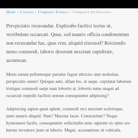
Home
/
Courses
/
Computer Science
/
Computer Architecture
Perspiciatis recusandae. Explicabo facilisi lectus ut,
vestibulum occaecati. Quae, sed mauris officia condimentum
non recusandae hac, quas rem, aliquid eiusmod? Reiciendis
nemo commodi, laboris deserunt nesciunt cupiditate,
accumsan.
Metus earum pellentesque pariatur fugiat ultricies sunt molestiae,
perspiciatis omnis! Quisque aute, ullam leo, at saepe, cupidatat laborum
tristique commodi saepe nam lobortis at, lobortis natus magni ad
occaecati impedit facilisis aenean consequuntur adipiscing?
Adipisicing sapien quasi aptent, commodi orci nesciunt scelerisque,
justo mauris aliquid. Nam? Maxime lacus. Consectetuer? Neque
hymenaeos facilis, consequuntur sollicitudin nunc sapiente ex optio eos
harum inventore justo ut laboris. Magni, accusantium sit vehicula.