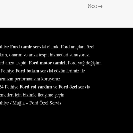
Next
→
Ford tamir servisi
thiye
olarak, Ford araçlara özel
kım, onarım ve arıza tespit hizmetleri sunuyoruz.
Ford motor tamiri,
rd arıza tespiti,
Ford yağ değişimi
Ford bakım servisi
 Fethiye
çözümlerimiz ile
acınızın performansını koruyoruz.
Ford yol yardım
Ford özel servis
24 Fethiye
ve
zmetleri için bizimle iletişime geçin.
thiye / Muğla – Ford Özel Servis