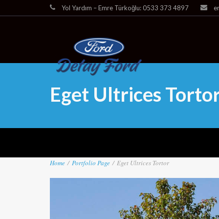
Yol Yardım – Emre Türkoğlu: 0533 373 4897
e
Eget Ultrices Torto
Home
/
Portfolio Page
/
Eget Ultrices Tortor