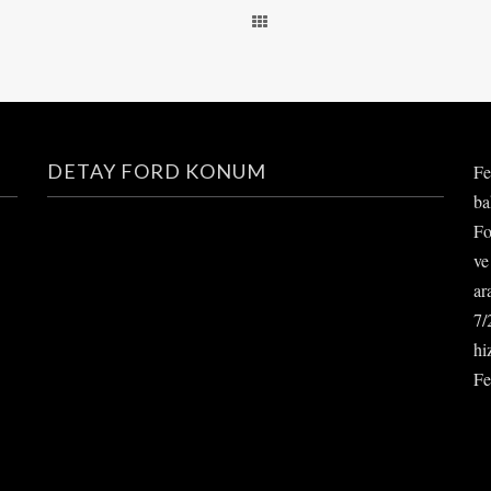
DETAY FORD KONUM
Fe
ba
Fo
ve
ar
7/
hi
Fe