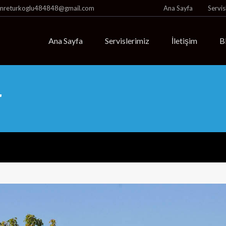
mreturkoglu484848@gmail.com
Ana Sayfa
Servis
Ana Sayfa
Servislerimiz
İletişim
B
r