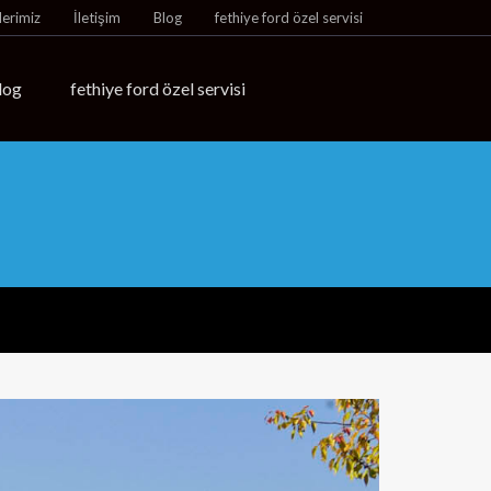
lerimiz
İletişim
Blog
fethiye ford özel servisi
log
fethiye ford özel servisi