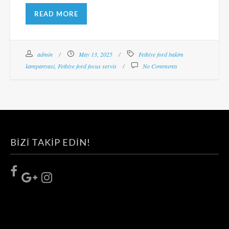
READ MORE
admin
May 13, 2025
Fethiye ford bakim
kampanyasi
,
Fethiye ford focus servis
No Comments
BIZI TAKIP EDIN!