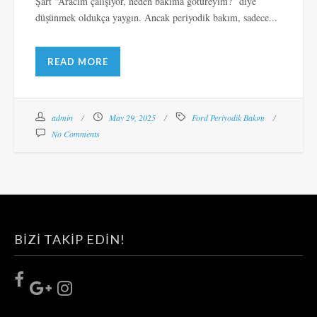
Şart “Aracım çalışıyor, neden bakıma götüreyim?” diye
düşünmek oldukça yaygın. Ancak periyodik bakım, sadece...
READ MORE
admin
May 29, 2025
Ford Periyodik Bakım
No Comments
BIZI TAKIP EDIN!