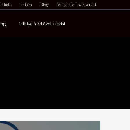
lerimiz
İletişim
Blog
fethiye ford özel servisi
log
fethiye ford özel servisi