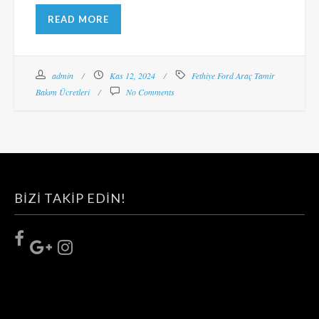
READ MORE
admin
Kas 12, 2024
Fethiye Ford Araç Tamir
Bakım Ücretleri
No Comments
BIZI TAKIP EDIN!