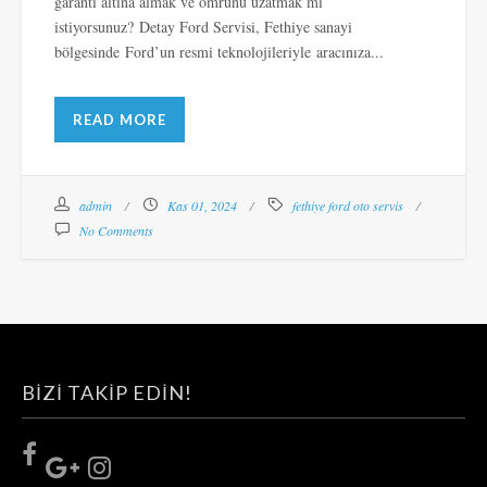
garanti altına almak ve ömrünü uzatmak mı
istiyorsunuz? Detay Ford Servisi, Fethiye sanayi
bölgesinde Ford’un resmi teknolojileriyle aracınıza...
READ MORE
admin
Kas 01, 2024
fethiye ford oto servis
No Comments
BIZI TAKIP EDIN!