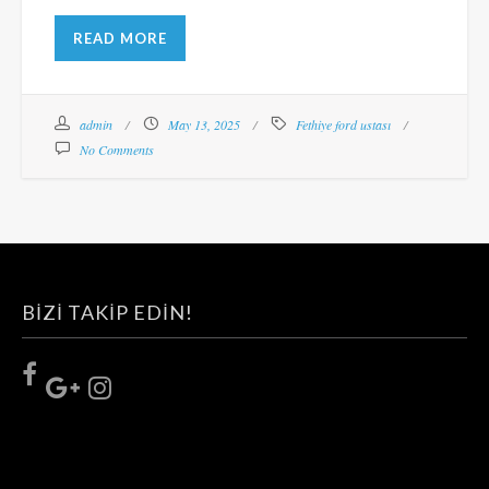
READ MORE
admin
May 13, 2025
Fethiye ford ustası
No Comments
BIZI TAKIP EDIN!