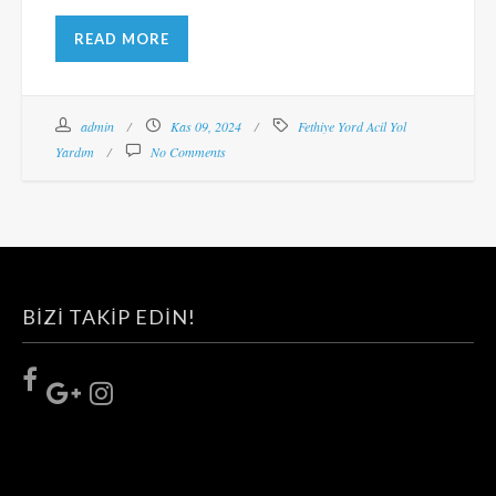
READ MORE
admin
Kas 09, 2024
Fethiye Yord Acil Yol
Yardım
No Comments
BIZI TAKIP EDIN!