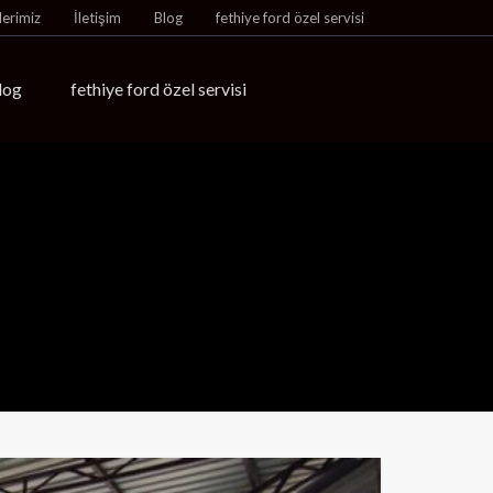
lerimiz
İletişim
Blog
fethiye ford özel servisi
log
fethiye ford özel servisi