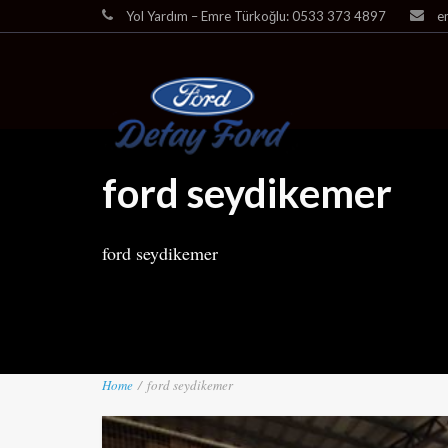
Yol Yardım – Emre Türkoğlu: 0533 373 4897
e
ford seydikemer
ford seydikemer
Home
/
ford seydikemer