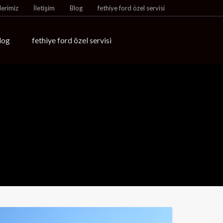
lerimiz
İletişim
Blog
fethiye ford özel servisi
log
fethiye ford özel servisi