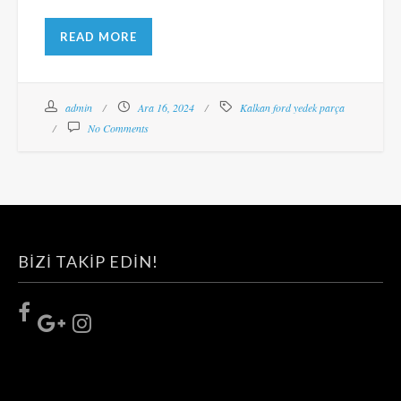
READ MORE
admin
Ara 16, 2024
Kalkan ford yedek parça
No Comments
BIZI TAKIP EDIN!