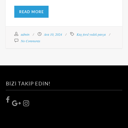
READ MORE
admin
Ara 10, 2024
Kaş ford yedek parça
No Comments
BIZI TAKIP EDIN!