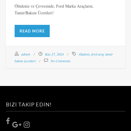
Ölüdeniz ve Çevresinde, Ford Marka Araçların,
Tamir/Bakım Ücretleri!
READ MORE
admin
Kas 27, 2024
ölüdeniz ford araç tamir
bakım ücretleri
No Comments
BIZI TAKIP EDIN!