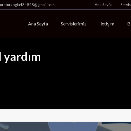
mreturkoglu484848@gmail.com
Ana Sayfa
Servis
Ana Sayfa
Servislerimiz
İletişim
B
l yardım