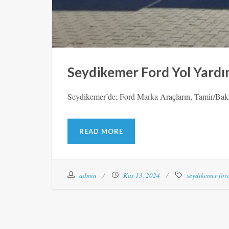
Seydikemer Ford Yol Yard
Seydikemer’de; Ford Marka Araçların, Tamir/Bakı
READ MORE
admin
Kas 13, 2024
seydikemer for