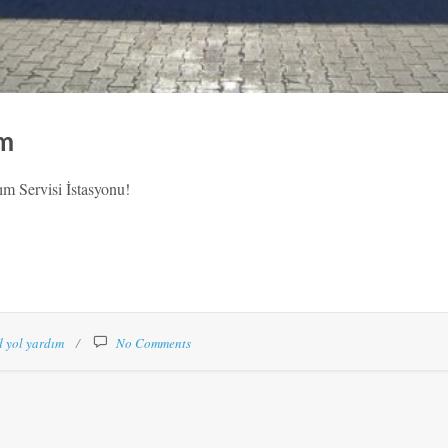
ım
m Servisi İstasyonu!
d yol yardım
No Comments