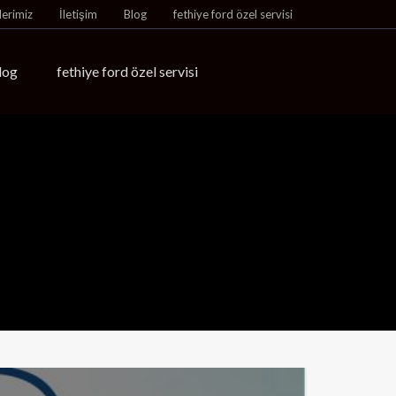
lerimiz
İletişim
Blog
fethiye ford özel servisi
log
fethiye ford özel servisi