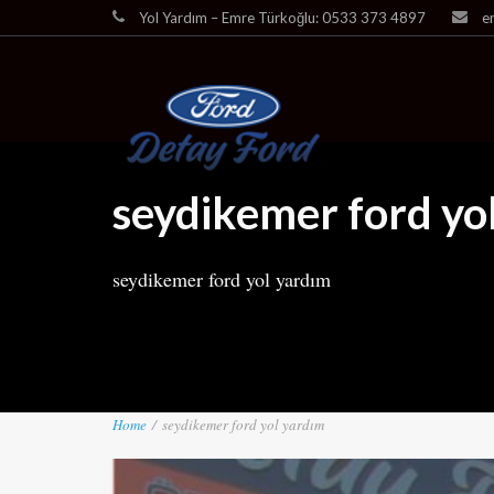
Yol Yardım – Emre Türkoğlu: 0533 373 4897
e
seydikemer ford yo
seydikemer ford yol yardım
Home
/
seydikemer ford yol yardım