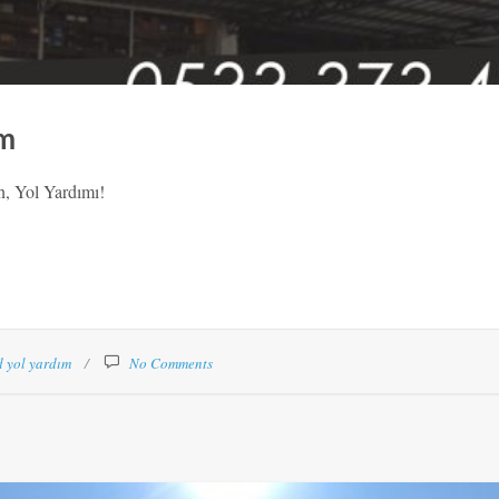
ım
, Yol Yardımı!
d yol yardım
No Comments