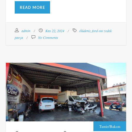
READ MORE
admin
Kas 22, 2024
ölüdeniz ford oto yedek
parça
No Comments
Tamir/Bakım