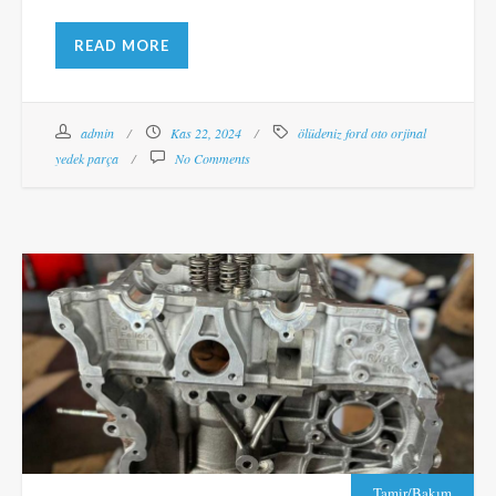
READ MORE
admin
Kas 22, 2024
ölüdeniz ford oto orjinal
yedek parça
No Comments
Tamir/Bakım