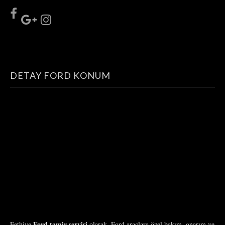
DETAY FORD KONUM
Ford tamir servisi
Fethiye
olarak, Ford araçlara özel bakım, onarım ve