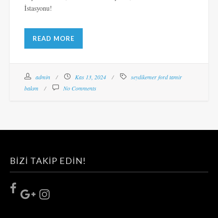
İstasyonu!
READ MORE
admin
Kas 13, 2024
seydikemer ford tamir
bakım
No Comments
BIZI TAKIP EDIN!