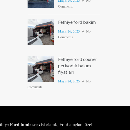
Mayıs 29, 2025
No
Comments
Fethiye ford bakim
Mayıs 26, 2025
No
Comments
Fethiye ford courier
periyodik bakım
fiyatları
Mayıs 24, 2025
No
Comments
Ford tamir servisi
thiye
olarak, Ford araçlara özel