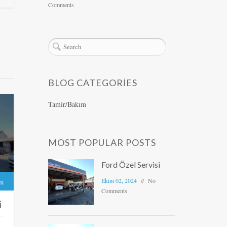
Comments
BLOG CATEGORIES
Tamir/Bakım
MOST POPULAR POSTS
Ford Özel Servisi
Ekim 02, 2024
No
ım
Comments
i