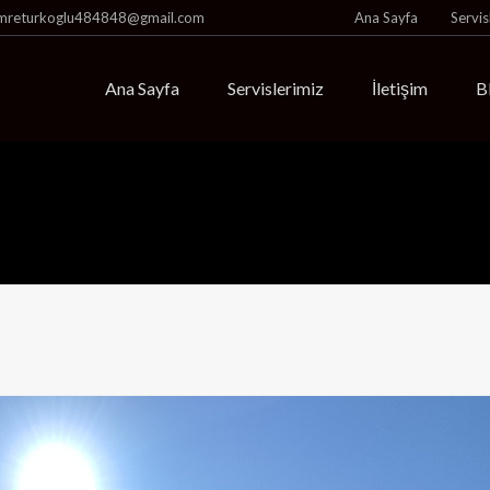
mreturkoglu484848@gmail.com
Ana Sayfa
Servis
Ana Sayfa
Servislerimiz
İletişim
B