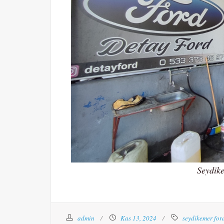
Seydik
admin
Kas 13, 2024
seydikemer for