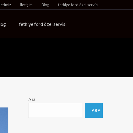
lerimiz
İletişim
Blog
fethiye ford özel servisi
log
fethiye ford özel servisi
Ara
ARA