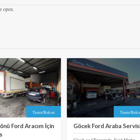
e open.
Tamir/Bakım
Tamir/Bak
önü Ford Aracım İçin
Göcek Ford Araba Servis
s
Göcek ve ÇEvresinde, Ford Marka