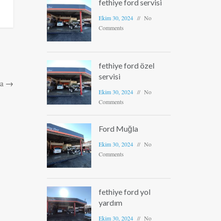
fethiye ford servisi
Ekim 30, 2024
No
Comments
fethiye ford özel
servisi
a
→
Ekim 30, 2024
No
Comments
Ford Muğla
Ekim 30, 2024
No
Comments
fethiye ford yol
yardım
Ekim 30, 2024
No