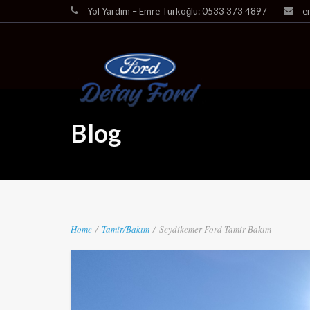
Yol Yardım – Emre Türkoğlu: 0533 373 4897
e
Blog
Home
/
Tamir/Bakım
/
Seydikemer Ford Tamir Bakım