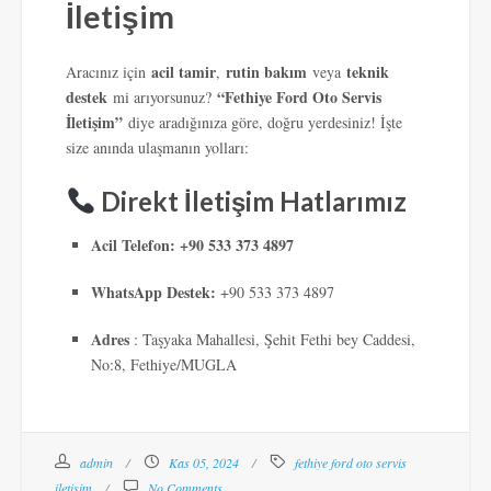
İletişim
acil tamir
rutin bakım
teknik
Aracınız için
,
veya
destek
“Fethiye Ford Oto Servis
mi arıyorsunuz?
İletişim”
diye aradığınıza göre, doğru yerdesiniz! İşte
size anında ulaşmanın yolları:
Direkt İletişim Hatlarımız
Acil Telefon: +90 533 373 4897
WhatsApp Destek:
+90 533 373 4897
Adres
: Taşyaka Mahallesi, Şehit Fethi bey Caddesi,
No:8, Fethiye/MUGLA
admin
Kas 05, 2024
fethiye ford oto servis
iletişim
No Comments