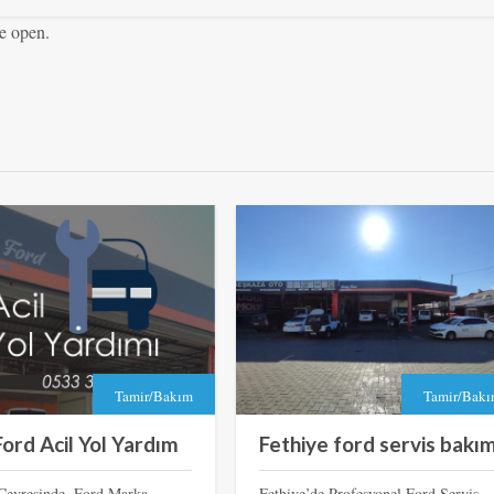
e open.
Tamir/Bakım
Tamir/Bak
ord Acil Yol Yardım
Fethiye ford servis bakı
Çevresinde, Ford Marka
Fethiye’de Profesyonel Ford Servis