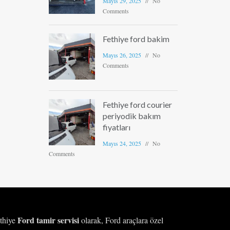
Mayıs 29, 2025
No
Comments
Fethiye ford bakim
Mayıs 26, 2025
No
Comments
Fethiye ford courier
periyodik bakım
fiyatları
Mayıs 24, 2025
No
Comments
Ford tamir servisi
thiye
olarak, Ford araçlara özel