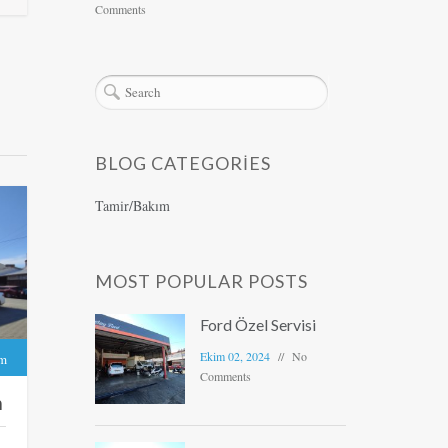
Comments
BLOG CATEGORIES
Tamir/Bakım
MOST POPULAR POSTS
Ford Özel Servisi
Ekim 02, 2024
No
ım
Comments
m