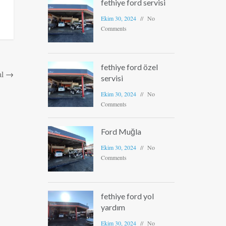
fethiye ford servisi
Ekim 30, 2024
No
Comments
fethiye ford özel
al
→
servisi
Ekim 30, 2024
No
Comments
Ford Muğla
Ekim 30, 2024
No
Comments
fethiye ford yol
yardım
Ekim 30, 2024
No