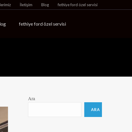
lerimiz
İletişim
Blog
fethiye ford özel servisi
log
fethiye ford özel servisi
Ara
ARA