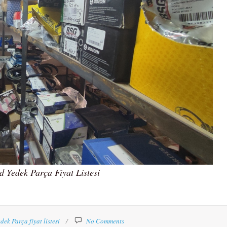
d Yedek Parça Fiyat Listesi
dek Parça fiyat listesi
No Comments