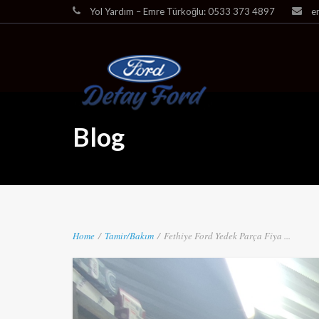
Yol Yardım – Emre Türkoğlu: 0533 373 4897
e
Blog
Home
/
Tamir/Bakım
/
Fethiye Ford Yedek Parça Fiya ...