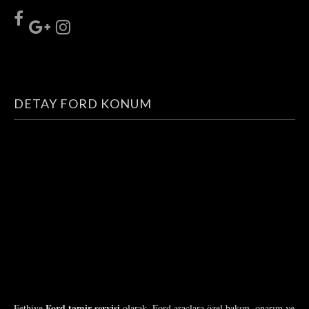
DETAY FORD KONUM
Ford tamir servisi
Fethiye
olarak, Ford araçlara özel bakım, onarım ve