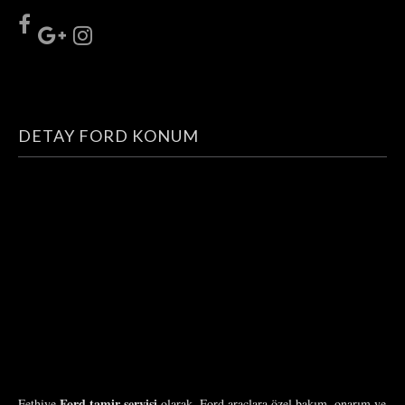
DETAY FORD KONUM
Ford tamir servisi
Fethiye
olarak, Ford araçlara özel bakım, onarım ve